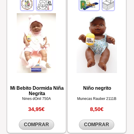
Mi Bebito Dormida Niña
Niño negrito
Negrita
Nines dOnil
750A
Munecas Rauber
2111B
34,95€
8,50€
COMPRAR
COMPRAR