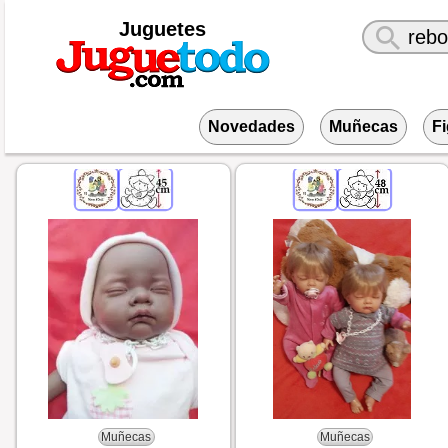
Juguetes
Novedades
Muñecas
F
Muñecas
Muñecas