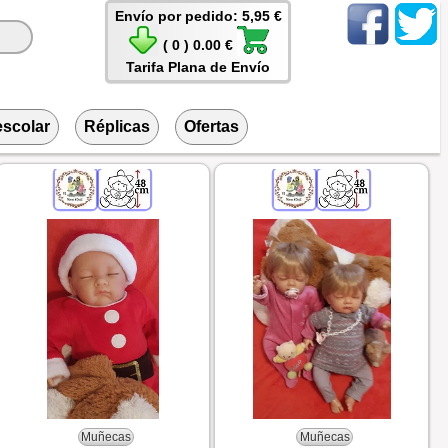
Envío por pedido: 5,95 €
( 0 ) 0.00 €
Tarifa Plana de Envío
escolar
Réplicas
Ofertas
Muñecas
Muñecas