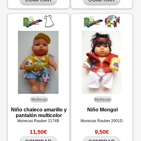
Muñecas
Muñecas
Niño chaleco amarillo y
Niño Mongol
pantalón multicolor
Munecas Rauber
2174B
Munecas Rauber
2001D
11,50€
9,50€