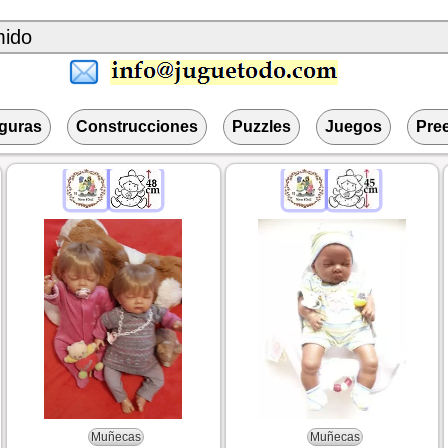
iguras
Construcciones
Puzzles
Juegos
Pre
Muñecas
Muñecas