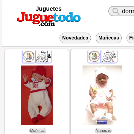
Juguetes
Novedades
Muñecas
F
Muñecas
Muñecas