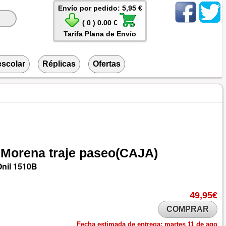
Envío por pedido: 5,95 €
( 0 ) 0.00 €
Tarifa Plana de Envío
escolar
Réplicas
Ofertas
Morena
traje
paseo(CAJA)
nil
1510B
49,95€
COMPRAR
Fecha estimada de entrega:
martes 11 de ago