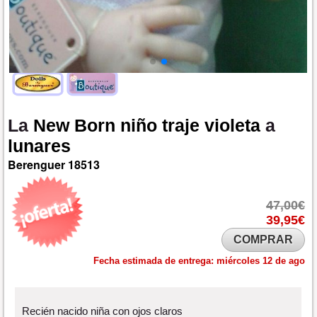
La
New
Born
niño
traje
violeta
a
lunares
Berenguer
18513
47,00€
39,95€
COMPRAR
Fecha estimada de entrega:
miércoles 12 de ago
Recién nacido niña con ojos claros