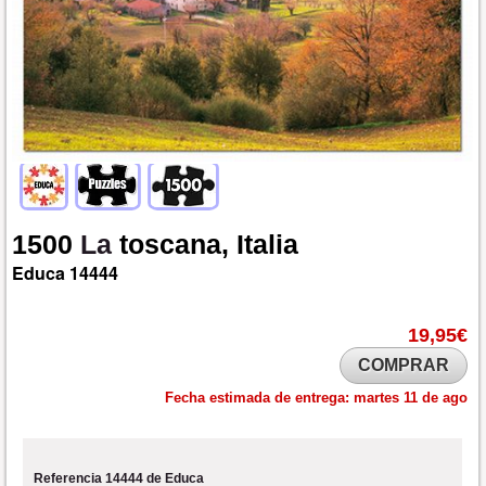
1500
La
toscana,
Italia
Educa
14444
19,95€
COMPRAR
Fecha estimada de entrega:
martes 11 de ago
Referencia 14444 de Educa