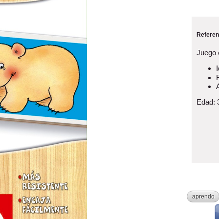
Referen
Juego 
Edad: 
aprendo