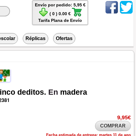
Envío por pedido: 5,95 €
( 0 ) 0.00 €
Tarifa Plana de Envío
escolar
Réplicas
Ofertas
inco
deditos.
En
madera
2381
9,95€
COMPRAR
Fecha estimada de entrega:
martes 11 de ago