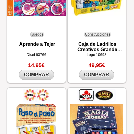
Juegos
Construcciones
Aprende a Tejer
Caja de Ladrillos
Creativos Grande
LEGO®
Diset
63766
Lego
10698
14,95€
49,95€
COMPRAR
COMPRAR