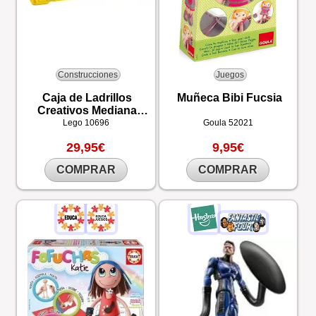
Construcciones
Juegos
Caja de Ladrillos
Muñeca Bibi Fucsia
Creativos Mediana
LEGO®
Lego
10696
Goula
52021
29,95€
9,95€
COMPRAR
COMPRAR