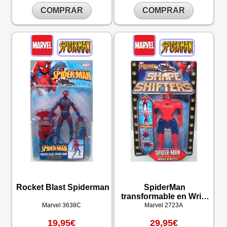
COMPRAR
COMPRAR
Rocket Blast Spiderman
SpiderMan
transformable en Wrist
Blaster
Marvel
3638C
Marvel
2723A
19,95€
29,95€