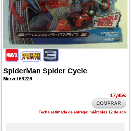
SpiderMan
Spider
Cycle
Marvel
69226
17,95€
COMPRAR
Fecha estimada de entrega:
miércoles 12 de ago