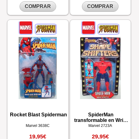
COMPRAR
COMPRAR
Rocket Blast Spiderman
SpiderMan
transformable en Wrist
Blaster
Marvel
3638C
Marvel
2723A
19,95€
29,95€