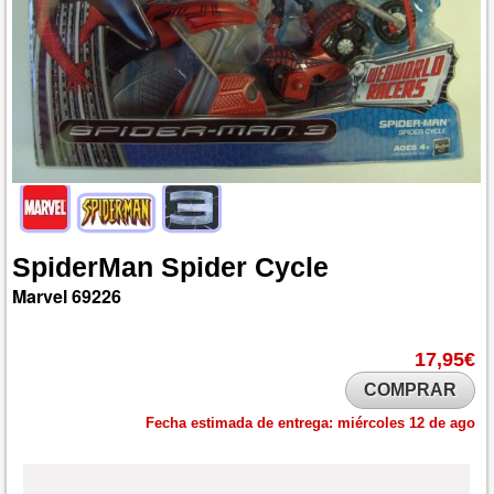
SpiderMan
Spider
Cycle
Marvel
69226
17,95€
COMPRAR
Fecha estimada de entrega:
miércoles 12 de ago