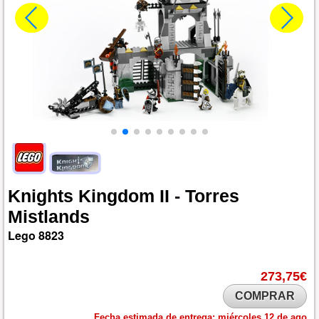
Knights
Kingdom
II
-
Torres
Mistlands
Lego
8823
273,75€
COMPRAR
Fecha estimada de entrega:
miércoles 12 de ago