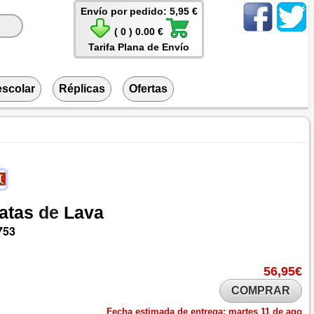
Envío por pedido: 5,95 €
( 0 ) 0.00 €
Tarifa Plana de Envío
escolar
Réplicas
Ofertas
atas
de
Lava
753
56,95€
COMPRAR
Fecha estimada de entrega:
martes 11 de ago