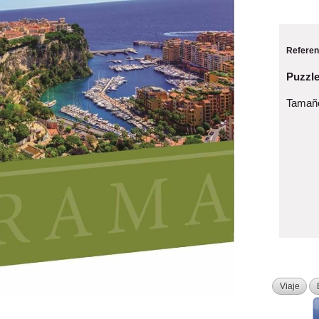
Referen
Puzzl
Tamaño
Viaje