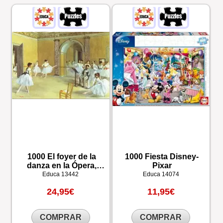
1000 El foyer de la
1000 Fiesta Disney-
danza en la Ópera,
Pixar
Edgar Degas
Educa
13442
Educa
14074
24,95€
11,95€
COMPRAR
COMPRAR