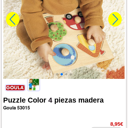
Puzzle
Color
4
piezas
madera
Goula
53015
8,95€