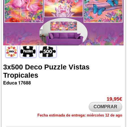
3x500
Deco
Puzzle
Vistas
Tropicales
Educa
17688
19,95€
COMPRAR
Fecha estimada de entrega:
miércoles 12 de ago