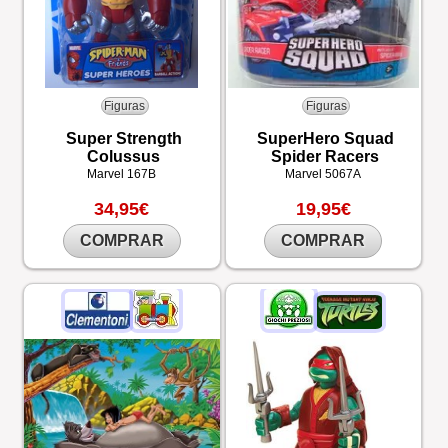
Figuras
Figuras
Super Strength
SuperHero Squad
Colussus
Spider Racers
Marvel
167B
Marvel
5067A
34,95€
19,95€
COMPRAR
COMPRAR