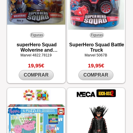
Figuras
Figuras
superHero Squad
SuperHero Squad Battle
Wolverine and
Truck
Sabertooth
Marvel
4822.78119
Marvel
5067B
19,95€
19,95€
COMPRAR
COMPRAR