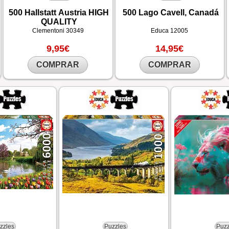
500 Hallstatt Austria HIGH
500 Lago Cavell, Canadá
QUALITY
Clementoni
30349
Educa
12005
9,95€
14,95€
COMPRAR
COMPRAR
zzles
Puzzles
Puzz