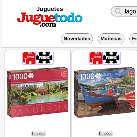
Juguetes
Novedades
Muñecas
F
Puzzles
Puzzles