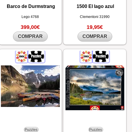
Barco de Durmstrang
1500 El lago azul
Lego
4768
Clementoni
31990
399,00€
19,95€
COMPRAR
COMPRAR
Puzzles
Puzzles