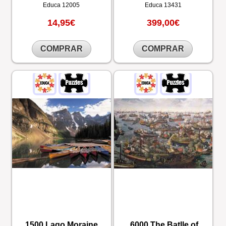
Educa
12005
Educa
13431
14,95€
399,00€
COMPRAR
COMPRAR
1500 Lago Moraine,
6000 The Batlle of