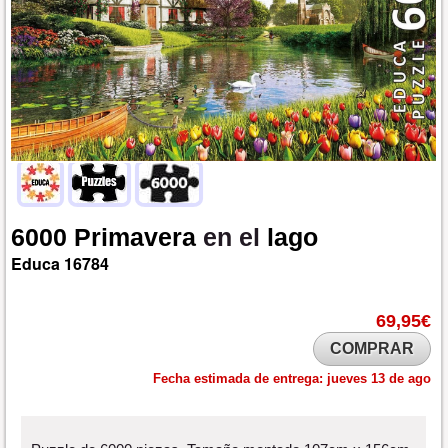
6000
Primavera
en el
lago
Educa
16784
69,95€
COMPRAR
Fecha estimada de entrega:
jueves 13 de ago