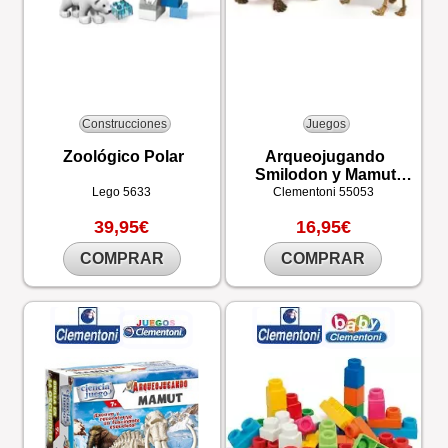
Construcciones
Juegos
Zoológico Polar
Arqueojugando
Smilodon y Mamut
fluorescente
Lego
5633
Clementoni
55053
39,95€
16,95€
COMPRAR
COMPRAR