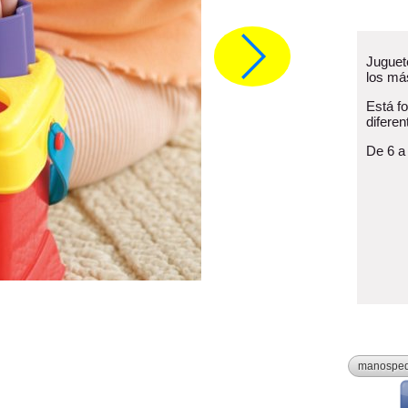
Juguete
los má
Está f
difere
De 6 a
manospe