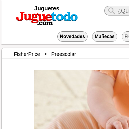
Juguetes
Novedades
Muñecas
F
FisherPrice
Preescolar