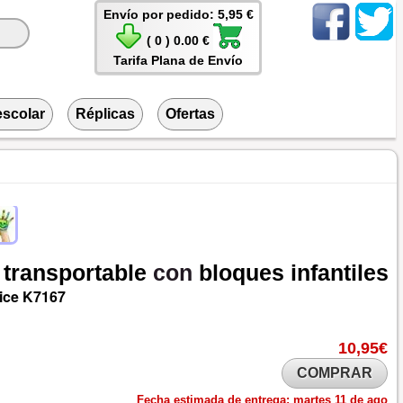
Envío por pedido: 5,95 €
( 0 ) 0.00 €
Tarifa Plana de Envío
escolar
Réplicas
Ofertas
transportable
con
bloques
infantiles
ice
K7167
10,95€
COMPRAR
Fecha estimada de entrega:
martes 11 de ago