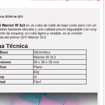
cia 20169 de QiYi
i Warrior W 3x3
es un cubo de rubik de bajo coste pero con un
ineto bastante elevado y una calidad-precio inigualable con muy
rte de esquina; un cubo ligero y estable, es la versión
da del primer QiYi Warrior 3x3.
ha Técnica
 Base
Stickerless
o
Warrior W 3x3
siones
56 x 56 x 56 mm
icie
Plano
82g
Pop
Sí
ltad
Fácil