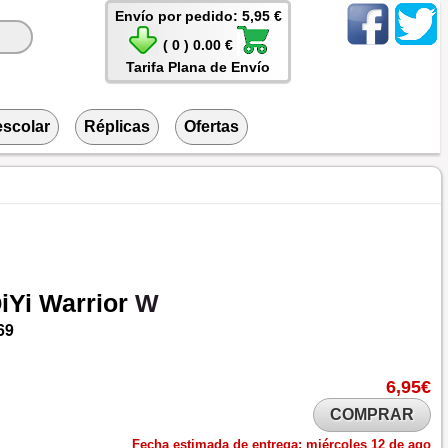
Envío por pedido: 5,95 €
( 0 ) 0.00 €
Tarifa Plana de Envío
escolar
Réplicas
Ofertas
iYi
Warrior
W
69
6,95€
COMPRAR
Fecha estimada de entrega:
miércoles 12 de ago