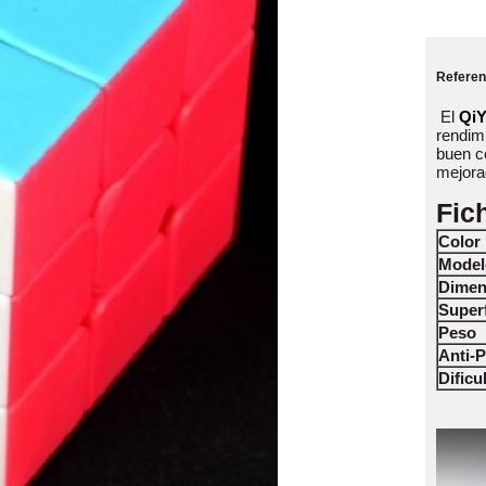
Referen
El
QiY
rendim
buen co
mejora
Fic
Color
Model
Dimen
Superf
Peso
Anti-
Dificu