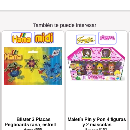
También te puede interesar
Blister 3 Placas
Maletín Pin y Pon 4 figuras
Pegboards rana, estrella y
y 2 mascotas
dragón
Hama
4555
Famosa
8152