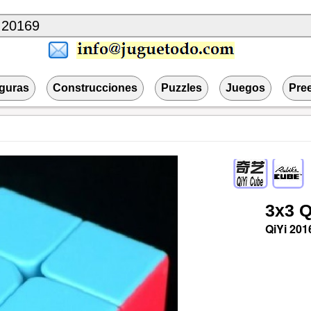
iguras
Construcciones
Puzzles
Juegos
Pre
3x3
Q
QiYi
201