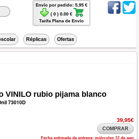
Envío por pedido: 5,95 €
( 0 ) 0.00 €
Tarifa Plana de Envío
escolar
Réplicas
Ofertas
o
VINILO
rubio
pijama
blanco
nil
73010D
39,95€
COMPRAR
Fecha estimada de entrega:
miércoles 12 de ago