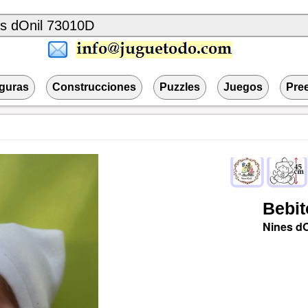
iguras
Construcciones
Puzzles
Juegos
Pre
Bebit
Nines dO