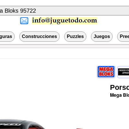
iguras
Construcciones
Puzzles
Juegos
Pre
Pors
Mega Bl