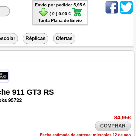
Envío por pedido: 5,95 €
( 0 ) 0.00 €
Tarifa Plana de Envío
escolar
Réplicas
Ofertas
che
911
GT3
RS
oks
95722
84,95€
COMPRAR
Fecha estimada de entrega:
miércoles 12 de ago