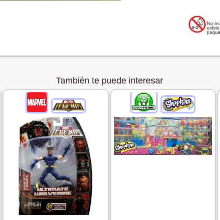
También te puede interesar