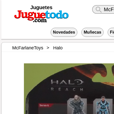
Juguetes
Novedades
Muñecas
F
McFarlaneToys
Halo