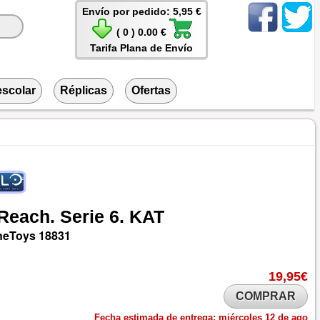
Envío por pedido: 5,95 €
( 0 ) 0.00 €
Tarifa Plana de Envío
escolar
Réplicas
Ofertas
Reach.
Serie
6.
KAT
neToys
18831
19,95€
COMPRAR
Fecha estimada de entrega:
miércoles 12 de ago