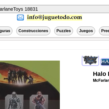
iguras
Construcciones
Puzzles
Juegos
Pre
Halo
McFarla