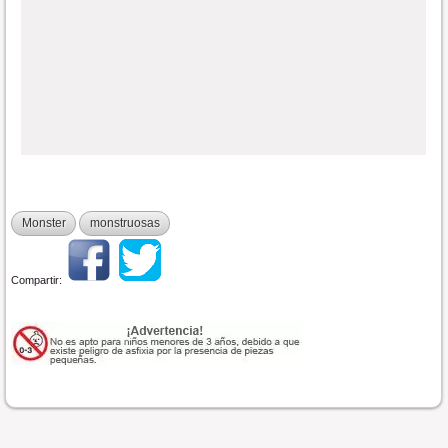
Monster
monstruosas
Compartir: