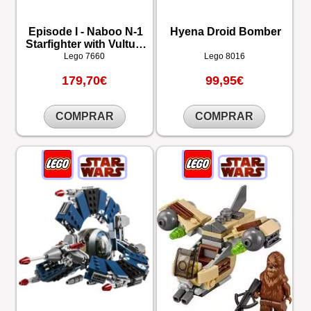
Episode I - Naboo N-1
Hyena Droid Bomber
Starfighter with Vulture
Droid
Lego
7660
Lego
8016
179,70€
99,95€
COMPRAR
COMPRAR