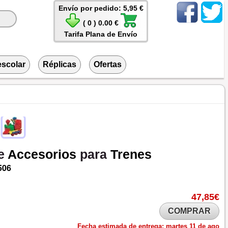
Envío por pedido: 5,95 €
( 0 ) 0.00 €
Tarifa Plana de Envío
escolar
Réplicas
Ofertas
e
Accesorios
para
Trenes
506
47,85€
COMPRAR
Fecha estimada de entrega:
martes 11 de ago