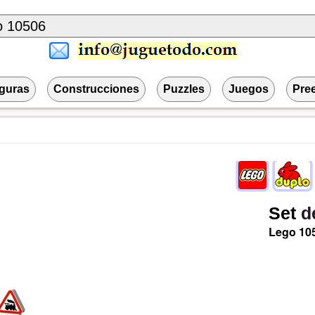
iguras
Construcciones
Puzzles
Juegos
Pre
Set
d
Lego
10