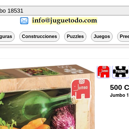
iguras
Construcciones
Puzzles
Juegos
Pre
500
C
Jumbo