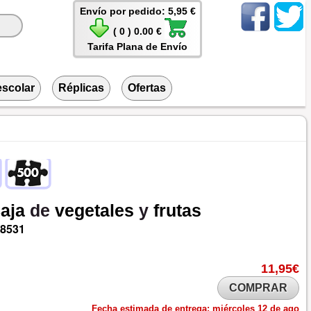
Envío por pedido: 5,95 €
( 0 ) 0.00 €
Tarifa Plana de Envío
escolar
Réplicas
Ofertas
aja
de
vegetales
y
frutas
18531
11,95€
COMPRAR
Fecha estimada de entrega:
miércoles 12 de ago