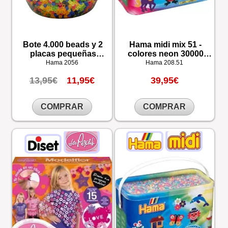
Bote 4.000 beads y 2
Hama midi mix 51 -
placas pequeñas
colores neon 30000
colgantes
piezas
Hama
2056
Hama
208.51
13,95€
11,95€
39,95€
COMPRAR
COMPRAR