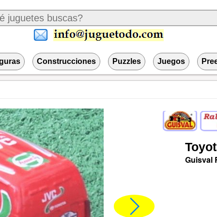
iguras
Construcciones
Puzzles
Juegos
Pre
Toyot
Guisval