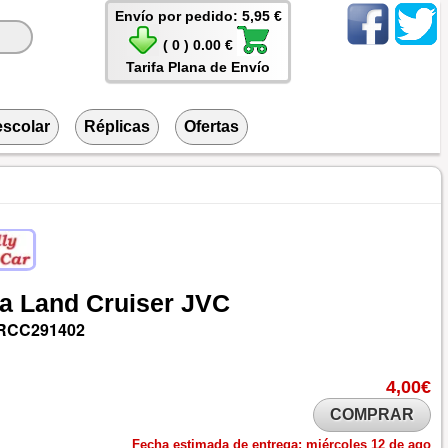
Envío por pedido: 5,95 €
( 0 ) 0.00 €
Tarifa Plana de Envío
escolar
Réplicas
Ofertas
a
Land
Cruiser
JVC
RCC291402
4,00€
COMPRAR
Fecha estimada de entrega:
miércoles 12 de ago