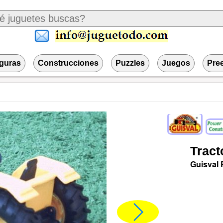
iguras
Construcciones
Puzzles
Juegos
Pre
Tract
Guisval