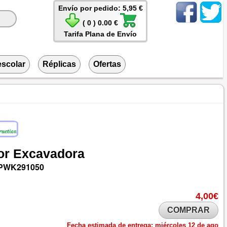
Envío por pedido: 5,95 €
( 0 ) 0.00 €
Tarifa Plana de Envío
escolar
Réplicas
Ofertas
or
Excavadora
PWK291050
4,00€
COMPRAR
Fecha estimada de entrega:
miércoles 12 de ago