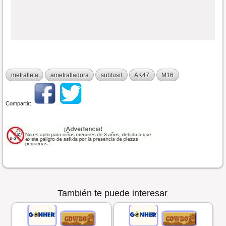
metralleta
ametralladora
subfusil
AK47
M16
Compartir:
También te puede interesar