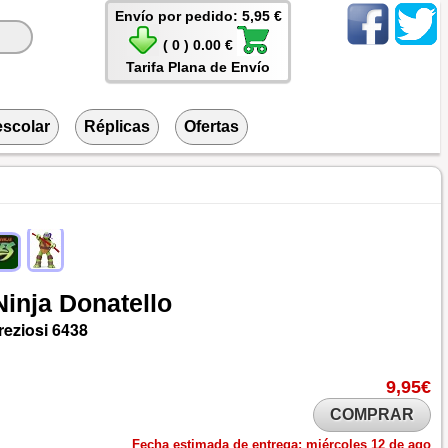
Envío por pedido: 5,95 €
( 0 ) 0.00 €
Tarifa Plana de Envío
escolar
Réplicas
Ofertas
Ninja
Donatello
reziosi
6438
9,95€
COMPRAR
Fecha estimada de entrega:
miércoles 12 de ago