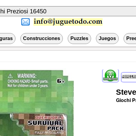
iguras
Construcciones
Puzzles
Juegos
Pre
Stev
Giochi P