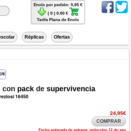
Envío por pedido: 5,95 €
( 0 ) 0.00 €
Tarifa Plana de Envío
escolar
Réplicas
Ofertas
e
con
pack
de
supervivencia
reziosi
16450
24,95€
COMPRAR
Fecha estimada de entrega:
miércoles 12 de ago