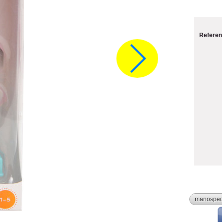
Referen
manospe