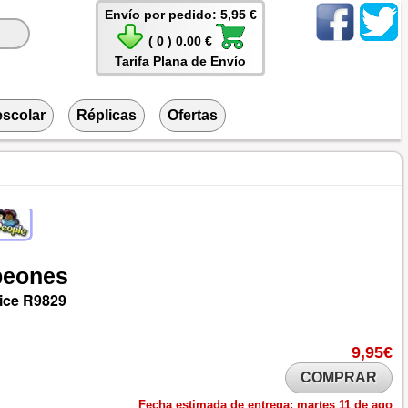
Envío por pedido: 5,95 €
( 0 ) 0.00 €
Tarifa Plana de Envío
escolar
Réplicas
Ofertas
eones
ice
R9829
9,95€
COMPRAR
Fecha estimada de entrega:
martes 11 de ago