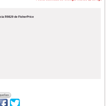
cia R9829 de FisherPrice
queñas