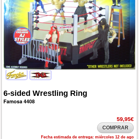
6-sided
Wrestling
Ring
Famosa
4408
59,95€
COMPRAR
Fecha estimada de entrega:
miércoles 12 de ago