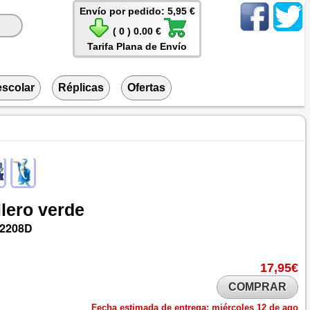
Envío por pedido: 5,95 €
( 0 ) 0.00 €
Tarifa Plana de Envío
escolar
Réplicas
Ofertas
lero
verde
2208D
17,95€
COMPRAR
Fecha estimada de entrega:
miércoles 12 de ago