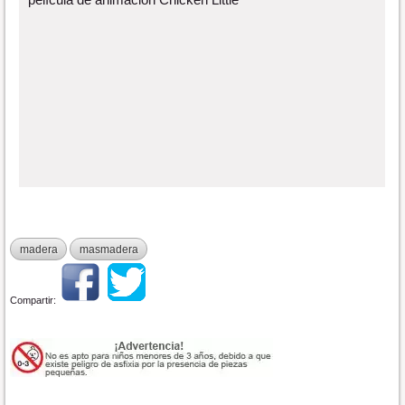
madera
masmadera
Compartir: