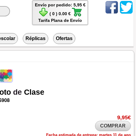
Envío por pedido: 5,95 €
( 0 ) 0.00 €
Tarifa Plana de Envío
escolar
Réplicas
Ofertas
oto
de
Clase
5908
9,95€
COMPRAR
Fecha estimada de entrega:
martes 11 de ago