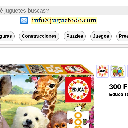
iguras
Construcciones
Puzzles
Juegos
Pre
300
F
Educa
1