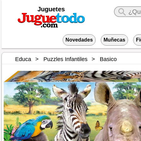
Juguetes
Novedades
Muñecas
F
Educa
Puzzles Infantiles
Basico