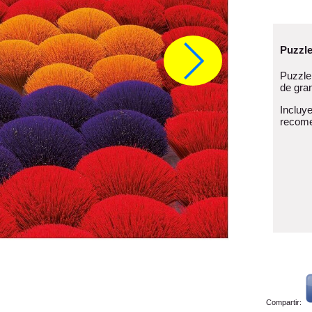
Puzzle
Puzzle
de gran
Incluy
recome
Compartir: