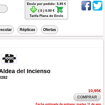
Envío por pedido: 5,95 €
( 0 ) 0.00 €
Tarifa Plana de Envío
escolar
Réplicas
Ofertas
Aldea
del
Incienso
0282
10,95€
COMPRAR
Fecha estimada de entrega:
martes 11 de ago