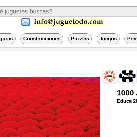
iguras
Construcciones
Puzzles
Juegos
Pre
1000
Educa
2