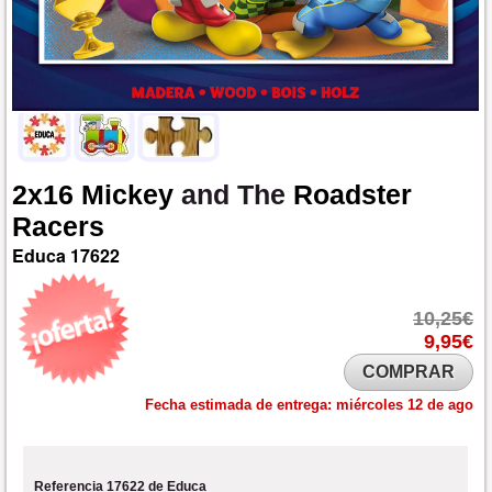
2x16
Mickey
and The
Roadster
Racers
Educa
17622
10,25€
9,95€
COMPRAR
Fecha estimada de entrega:
miércoles 12 de ago
Referencia 17622 de Educa