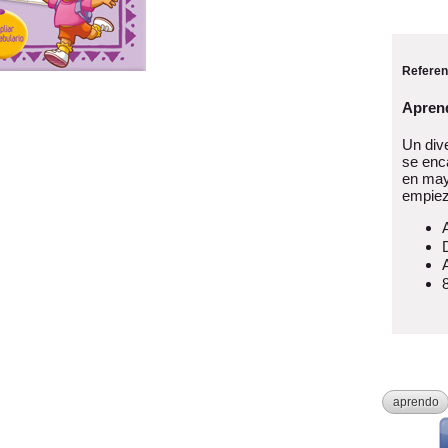
Referen
Aprend
Un dive
se enc
en may
empiez
aprendo