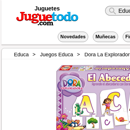
Juguetes
Novedades
Muñecas
F
Educa
Juegos Educa
Dora La Explorado