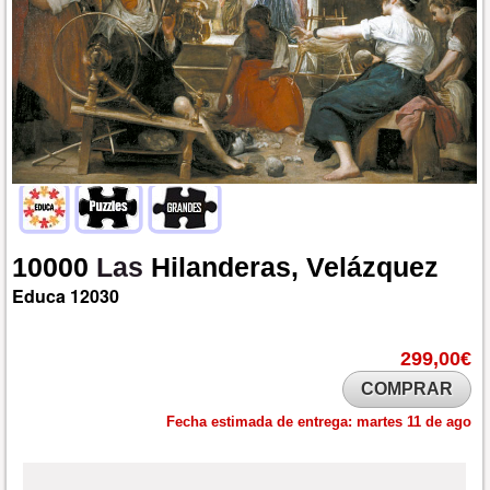
10000
Las
Hilanderas,
Velázquez
Educa
12030
299,00€
COMPRAR
Fecha estimada de entrega:
martes 11 de ago