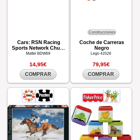
Construcciones
Cars: RSN Racing
Coche de Carreras
Sports Network Chuck
Negro
Choke Cables
Mattel
BDW69
Lego
42026
14,95€
79,95€
COMPRAR
COMPRAR