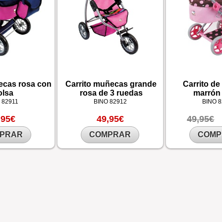
ecas rosa con
Carrito muñecas grande
Carrito d
olsa
rosa de 3 ruedas
marrón 
O
82911
BINO
82912
BINO
8
,95€
49,95€
49,95€
PRAR
COMPRAR
COMP