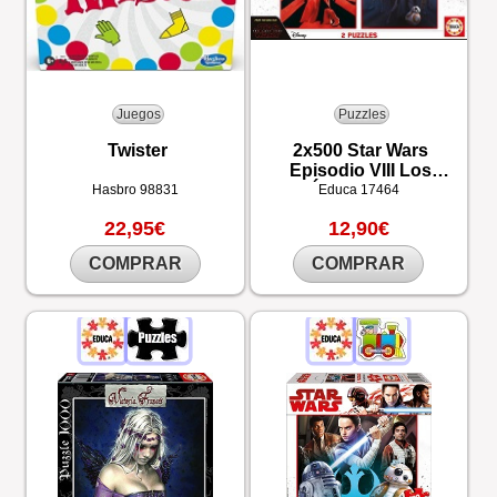
Juegos
Puzzles
Twister
2x500 Star Wars
Episodio VIII Los
Últimos Jedi
Hasbro
98831
Educa
17464
22,95€
12,90€
COMPRAR
COMPRAR