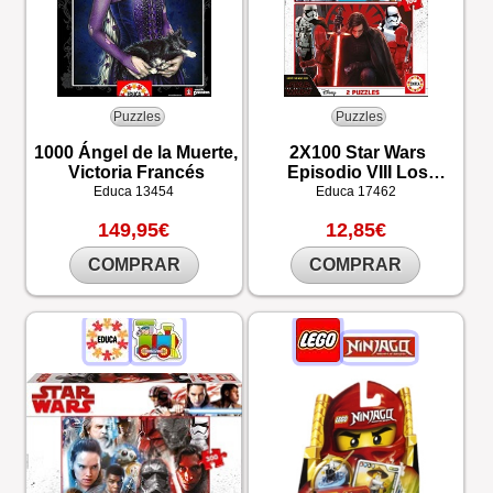
Puzzles
Puzzles
1000 Ángel de la Muerte,
2X100 Star Wars
Victoria Francés
Episodio VIII Los
Ultimos Jedi
Educa
13454
Educa
17462
149,95€
12,85€
COMPRAR
COMPRAR