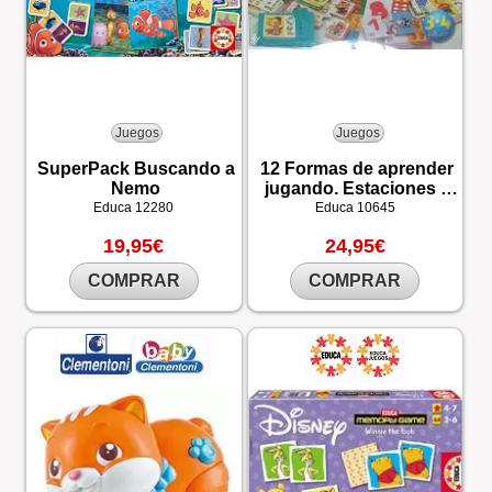
Juegos
Juegos
SuperPack Buscando a
12 Formas de aprender
Nemo
jugando. Estaciones y
Números
Educa
12280
Educa
10645
19,95€
24,95€
COMPRAR
COMPRAR