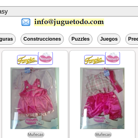
iguras
Construcciones
Puzzles
Juegos
Pre
Muñecas
Muñecas